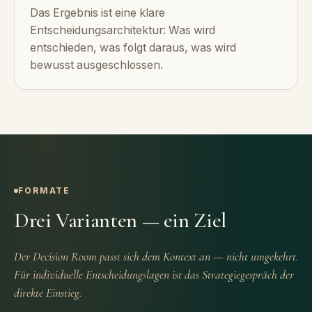
Das Ergebnis ist eine klare
Entscheidungsarchitektur: Was wird
entschieden, was folgt daraus, was wird
bewusst ausgeschlossen.
FORMATE
Drei Varianten — ein Ziel
Der Decision Room passt sich dem Kontext an — nicht umgekehrt.
Für individuelle Entscheidungslagen ist das Strategiegespräch der
direkte Einstieg.